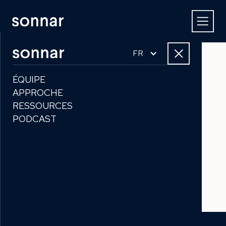
FR
ÉQUIPE
News
APPROCHE
RESSOURCES
Tout voir
Insights
Presse
PODCAST
No items found.
No items found.