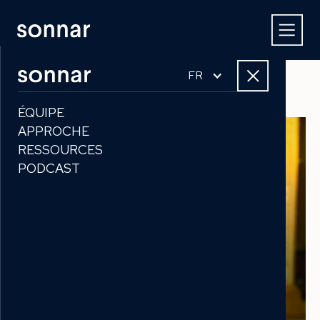
FR
ÉQUIPE
APPROCHE
RESSOURCES
PODCAST