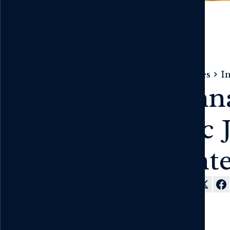
Ressources
In
Sonna
avec 
Lante