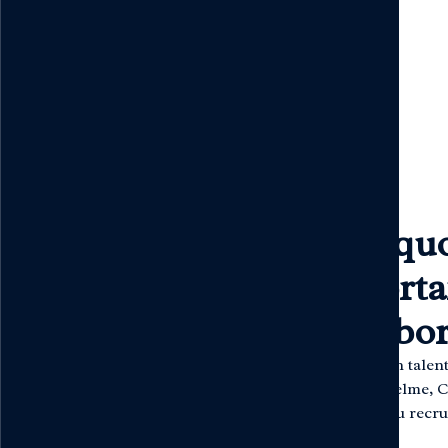
Pourquoi
importa
collabo
« Trouver un talen
Trepo Lantelme, CE
approche du recru