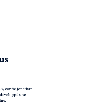
lus
 », confie Jonathan
a développé une
ine.