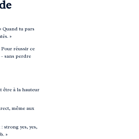
 de
 « Quand tu pars
tés. »
 Pour réussir ce
s – sans perdre
t être à la hauteur
irect, même aux
: strong yes, yes,
b. »