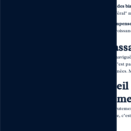
Se méfier des bi
mode "référal" ma
On ne compense 
d’hypercroissance
Le passa
Jonathan a navigué 
différence n’est pa
pense en années. M
Conseil 
seuleme
Un bon recrutement
performance, c’est 
boîte. »