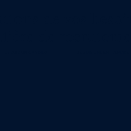
utons de vos besoi
tière de recruteme
JE SUIS UN CANDIDAT
JE SUIS UNE ENTREPRISE
JE SUIS UN CANDIDAT
JE SUIS UNE ENTREPRISE