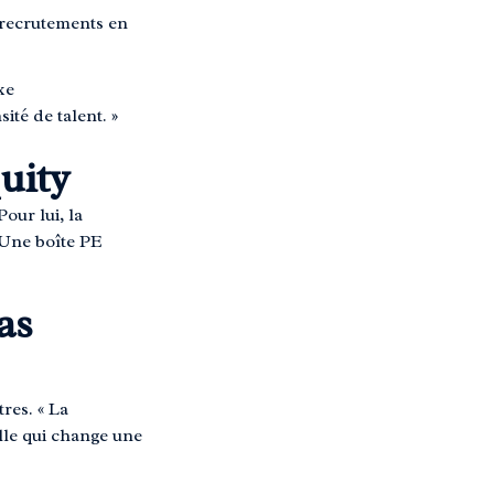
e recrutements en
xe
ité de talent. »
uity
our lui, la
. Une boîte PE
as
res. « La
elle qui change une