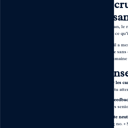
Le recru
croissa
Pour Jonathan, le 
d’une boîte, ce qu’i
Chez Alma, il a me
tour de force sans 
l’essence humaine
Ses ens
Respecter les ca
de ce que tu atte
Faire du feedbac
profils très seni
Pas de note neut
no, strong no. « S