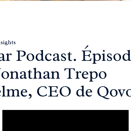
sights
r Podcast. Épisod
Jonathan Trepo
lme, CEO de Qovo