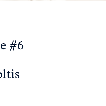
e #6
ltis